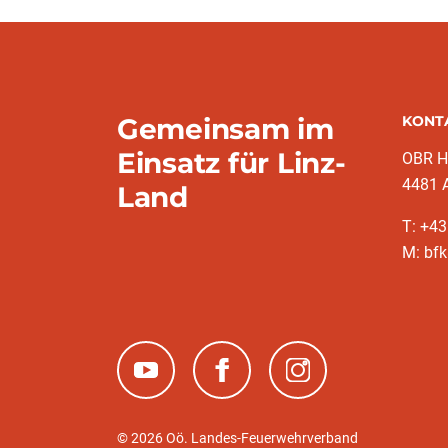
Gemeinsam im
KONT
Einsatz für Linz-
OBR H
4481 A
Land
T: +4
M: bfk
(neues Fenster)
(neues Fenster)
(neues Fenster)
© 2026 Oö. Landes-Feuerwehrverband